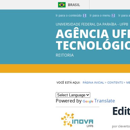
BRASIL
Ir para o conteúdo
1
Ir para o menu
2
Ir para
UNIVERSIDADE FEDERAL DA PARAÍBA - UFPB
AGÊNCIA UF
TECNOLÓGI
REITORIA
VOCÊ ESTÁ AQUI:
PÁGINA INICIAL
>
CONTENTS
>
M
Powered by
Translate
Edi
por
clevert