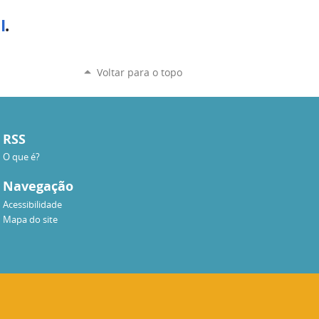
I
.
Voltar para o topo
RSS
O que é?
Navegação
Acessibilidade
Mapa do site