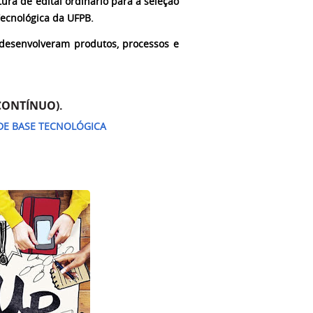
tura de edital
ordinário
para a seleção
ecnológica da UFPB.
desenvolveram produtos, processos e
 CONTÍNUO).
DE BASE TECNOLÓGICA