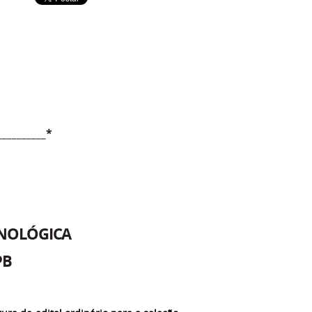
__________*
CNOLÓGICA
PB