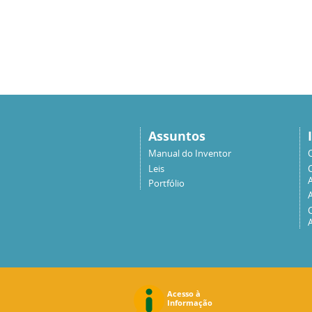
Assuntos
Manual do Inventor
Leis
A
Portfólio