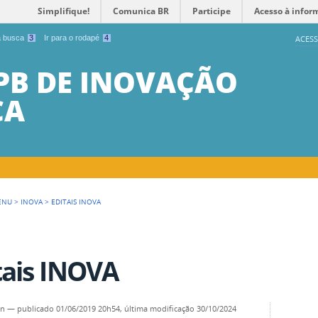
Simplifique!
Comunica BR
Participe
Acesso à infor
 a busca
3
Ir para o rodapé
4
ACESS
PB DE INOVAÇÃO
CA
ENU
>
INOVA
>
EDITAIS INOVA
tais INOVA
on
—
publicado
01/06/2019 20h54,
última modificação
30/10/2024