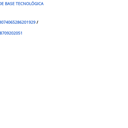
DE BASE TECNOLÓGICA
3074065286201929
/
8709202051