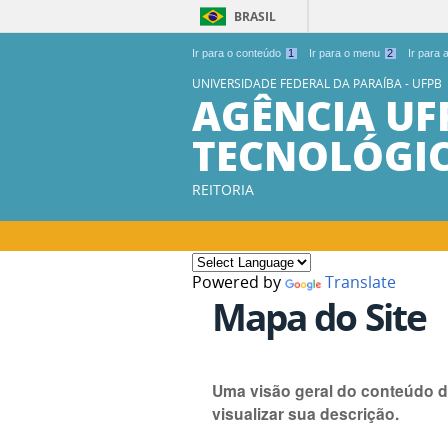
BRASIL
Ir para o conteúdo
1
Ir para o menu
2
Ir para
UNIVERSIDADE FEDERAL DA PARAÍBA - UFPB
AGÊNCIA UF
TECNOLÓGI
REITORIA
Powered by
Translate
Mapa do Site
Uma visão geral do conteúdo d
visualizar sua descrição.