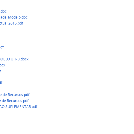
.doc
idade_Modelo.doc
ctual 2015.pdf
df
MODELO UFPB.docx
ocx
f
df
 de Recursos.pdf
 de Recursos.pdf
RGAO SUPLEMENTAR.pdf