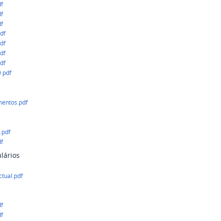
df
df
df
df
df
df
df
.pdf
mentos.pdf
.pdf
df
lários
ctual.pdf
df
df