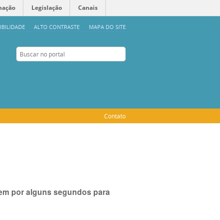
mação
Legislação
Canais
IBILIDADE
ALTO CONTRASTE
MAPA DO SITE
Buscar no portal
Buscar no portal
Instagram
Contato
item por alguns segundos para