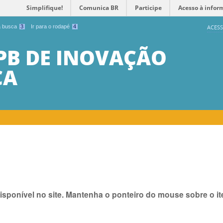
Simplifique!
Comunica BR
Participe
Acesso à infor
 a busca
3
Ir para o rodapé
4
ACESS
PB DE INOVAÇÃO
CA
isponível no site. Mantenha o ponteiro do mouse sobre o 