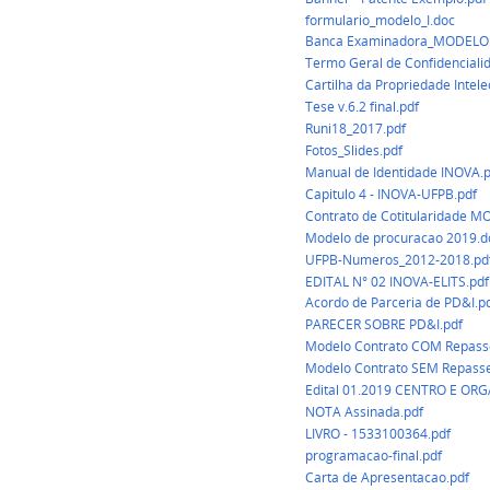
formulario_modelo_I.doc
Banca Examinadora_MODELO
Termo Geral de Confidencial
Cartilha da Propriedade Intele
Tese v.6.2 final.pdf
Runi18_2017.pdf
Fotos_Slides.pdf
Manual de Identidade INOVA.p
Capitulo 4 - INOVA-UFPB.pdf
Contrato de Cotitularidade 
Modelo de procuracao 2019.d
UFPB-Numeros_2012-2018.pd
EDITAL N° 02 INOVA-ELITS.pdf
Acordo de Parceria de PD&I.p
PARECER SOBRE PD&I.pdf
Modelo Contrato COM Repasse
Modelo Contrato SEM Repasse
Edital 01.2019 CENTRO E O
NOTA Assinada.pdf
LIVRO - 1533100364.pdf
programacao-final.pdf
Carta de Apresentacao.pdf