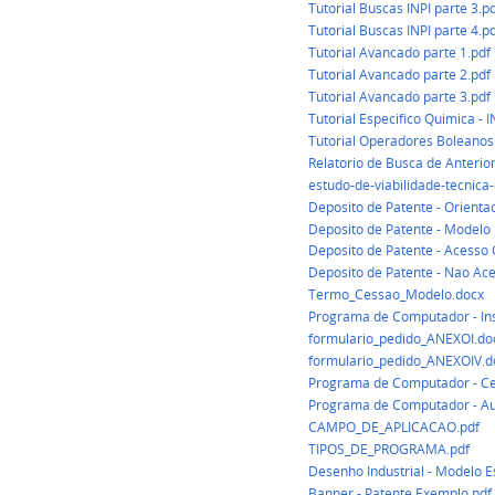
Tutorial Buscas INPI parte 3.p
Tutorial Buscas INPI parte 4.p
Tutorial Avancado parte 1.pdf
Tutorial Avancado parte 2.pdf
Tutorial Avancado parte 3.pdf
Tutorial Especifico Quimica - I
Tutorial Operadores Boleanos 
Relatorio de Busca de Anterio
estudo-de-viabilidade-tecnica
Deposito de Patente - Orienta
Deposito de Patente - Modelo 
Deposito de Patente - Acesso
Deposito de Patente - Nao Ac
Termo_Cessao_Modelo.docx
Programa de Computador - Ins
formulario_pedido_ANEXOI.do
formulario_pedido_ANEXOIV.d
Programa de Computador - Ces
Programa de Computador - Aut
CAMPO_DE_APLICACAO.pdf
TIPOS_DE_PROGRAMA.pdf
Desenho Industrial - Modelo 
Banner - Patente Exemplo.pdf