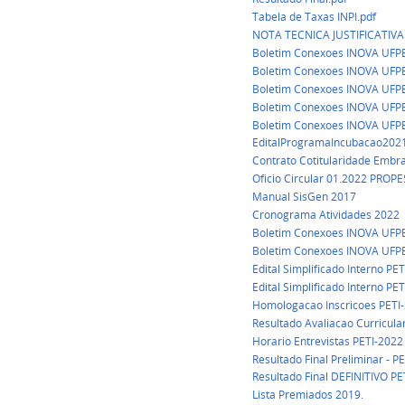
Tabela de Taxas INPI.pdf
NOTA TECNICA JUSTIFICATIV
Boletim Conexoes INOVA UFPB
Boletim Conexoes INOVA UFPB
Boletim Conexoes INOVA UFPB
Boletim Conexoes INOVA UFP
Boletim Conexoes INOVA UFP
EditalProgramaIncubacao2021
Contrato Cotitularidade Embr
Oficio Circular 01.2022 PROP
Manual SisGen 2017
Cronograma Atividades 2022
Boletim Conexoes INOVA UFP
Boletim Conexoes INOVA UFP
Edital Simplificado Interno PE
Edital Simplificado Interno P
Homologacao Inscricoes PETI
Resultado Avaliacao Curricula
Horario Entrevistas PETI-2022
Resultado Final Preliminar - P
Resultado Final DEFINITIVO PE
Lista Premiados 2019.