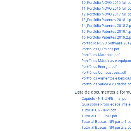
10_Portfolio NOVO 2015 full.p
11_Portfolio NOVO 2016 full.p
12_Portfolio NOVO 2017 full.p
13_Portfólio Patentes 2018.1.p
14_Portfólio Patentes 2018.2.p
15_Portfólio Patentes 2019.1.p
16_Portfólio Patentes 2019.2.p
Portifolio NOVO Software 2019
Portfólios Químicos.pdf
Portfólios Materiais.pdf
Portfólios Máquinas e equipa
Portfólios Energia.pdf
Portfólios Combustíveis.pdf
Portfólios Alimentos e bebidas
Portfólios Saúde e cuidados.p
Lista de documentos e formu
Capitulo - NIT-UFPB final.pdf
Guia sobre Propriedade Intele
Tutorial CIP - INPI.pdf
Tutorial CPC - INPI.pdf
Tutorial Buscas INPI parte 1.p
Tutorial Buscas INPI parte 2.p