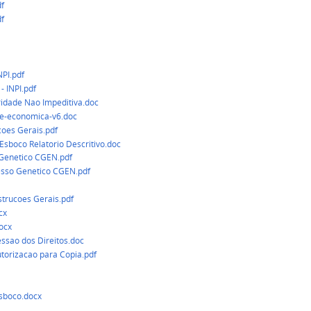
df
df
NPI.pdf
- INPI.pdf
ridade Nao Impeditiva.doc
-e-economica-v6.doc
coes Gerais.pdf
Esboco Relatorio Descritivo.doc
 Genetico CGEN.pdf
esso Genetico CGEN.pdf
trucoes Gerais.pdf
cx
ocx
sao dos Direitos.doc
orizacao para Copia.pdf
Esboco.docx