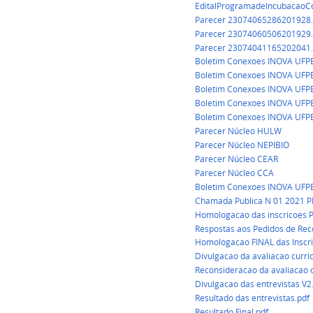
EditalProgramadeIncubacaoCo
Parecer 23074065286201928.
Parecer 23074060506201929.
Parecer 23074041165202041.
Boletim Conexoes INOVA UFPB
Boletim Conexoes INOVA UFPB
Boletim Conexoes INOVA UFPB
Boletim Conexoes INOVA UFPB
Boletim Conexoes INOVA UFPB
Parecer Núcleo HULW
Parecer Núcleo NEPIBIO
Parecer Núcleo CEAR
Parecer Núcleo CCA
Boletim Conexoes INOVA UFPB
Chamada Publica N 01 2021 P
Homologacao das inscricoes 
Respostas aos Pedidos de Rec
Homologacao FINAL das Inscri
Divulgacao da avaliacao curri
Reconsideracao da avaliacao c
Divulgacao das entrevistas V2
Resultado das entrevistas.pdf
Resultado Final.pdf