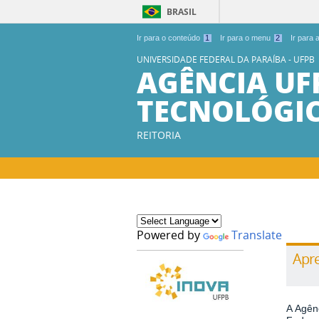
BRASIL
Ir para o conteúdo
1
Ir para o menu
2
Ir para
UNIVERSIDADE FEDERAL DA PARAÍBA - UFPB
AGÊNCIA UF
TECNOLÓGI
REITORIA
Powered by
Translate
Apr
A Agên