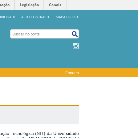
mação
Legislação
Canais
IBILIDADE
ALTO CONTRASTE
MAPA DO SITE
Buscar no portal
Buscar no portal
Instagram
Contato
ção Tecnológica (NIT) da Universidade