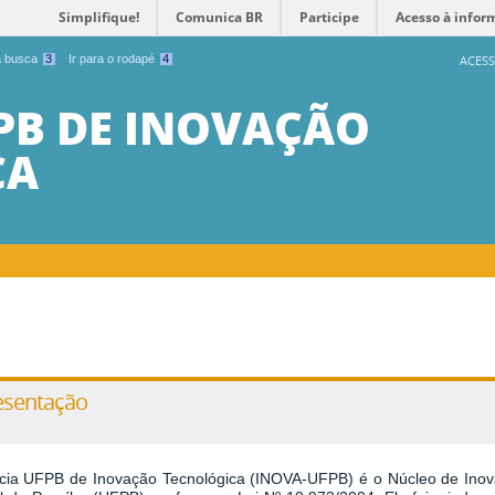
Simplifique!
Comunica BR
Participe
Acesso à infor
 a busca
3
Ir para o rodapé
4
ACESS
PB DE INOVAÇÃO
CA
esentação
cia UFPB de Inovação Tecnológica (INOVA-UFPB) é o Núcleo de Inova