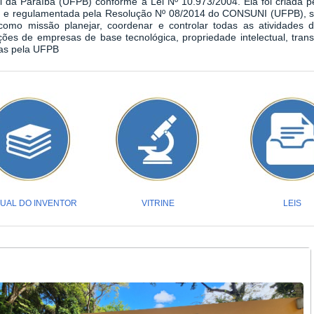
l da Paraíba (UFPB) conforme a Lei Nº 10.973/2004. Ela foi criada
 e regulamentada pela Resolução Nº 08/2014 do CONSUNI (UFPB), 
como missão planejar, coordenar e controlar todas as atividades 
ções de empresas de base tecnológica, propriedade intelectual, trans
as pela UFPB
UAL DO INVENTOR
VITRINE
LEIS