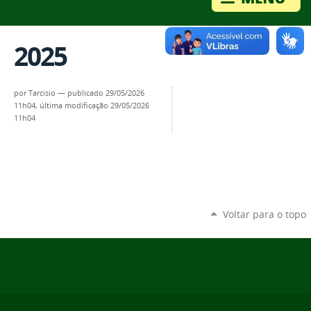
2025
por
Tarcisio
—
publicado
29/05/2026
11h04,
última modificação
29/05/2026
11h04
Voltar para o topo