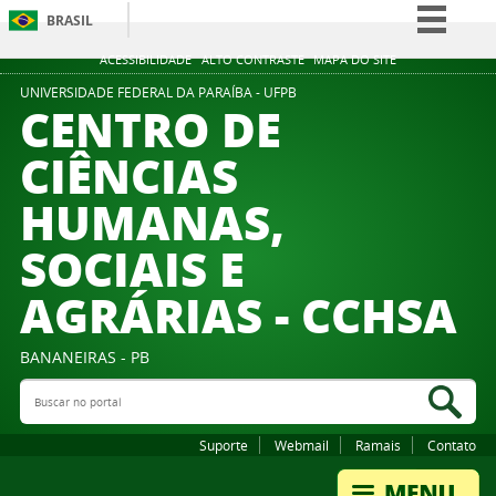
BRASIL
Simplifique!
ACESSIBILIDADE
ALTO CONTRASTE
MAPA DO SITE
Comunica BR
UNIVERSIDADE FEDERAL DA PARAÍBA - UFPB
CENTRO DE
Participe
CIÊNCIAS
Acesso à informação
HUMANAS,
Legislação
Canais
SOCIAIS E
AGRÁRIAS - CCHSA
BANANEIRAS - PB
Buscar no portal
Bus
Suporte
Webmail
Ramais
Contato