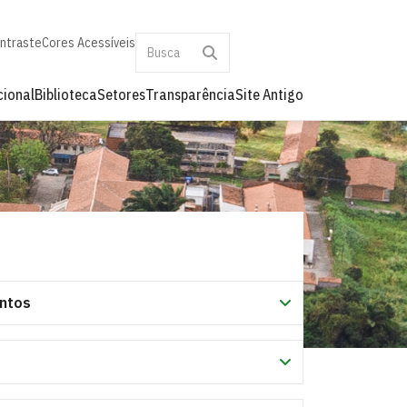
ontraste
Cores Acessíveis
cional
Biblioteca
Setores
Transparência
Site Antigo
ntos