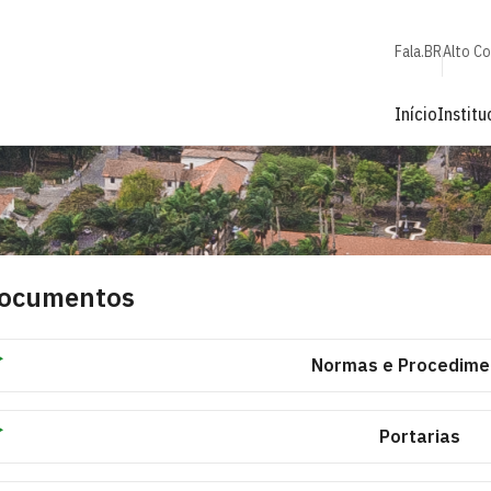
Fala.BR
Alto C
Início
Institu
ocumentos
Normas e Procedime
Portarias