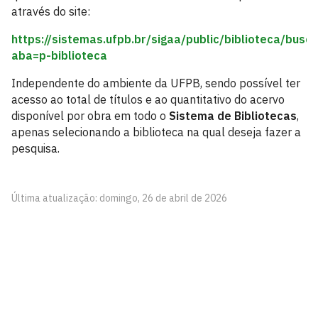
através do site:
https://sistemas.ufpb.br/sigaa/public/biblioteca/busc
aba=p-biblioteca
Independente do ambiente da UFPB, sendo possível ter
acesso ao total de títulos e ao quantitativo do acervo
disponível por obra em todo o
Sistema de Bibliotecas
,
apenas selecionando a biblioteca na qual deseja fazer a
pesquisa.
Última atualização: domingo, 26 de abril de 2026
Centro de Ciências Humanas, Sociais e Agrárias –
CCHSA
Rua João Pessoa, S/N, Bananeiras - Paraíba