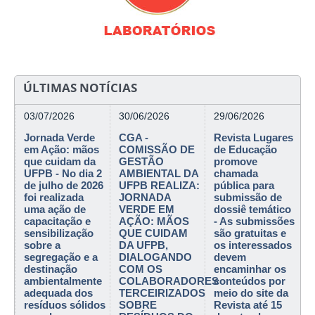
ÚLTIMAS NOTÍCIAS
03/07/2026
30/06/2026
29/06/2026
Jornada Verde
CGA -
Revista Lugares
em Ação: mãos
COMISSÃO DE
de Educação
que cuidam da
GESTÃO
promove
UFPB - No dia 2
AMBIENTAL DA
chamada
de julho de 2026
UFPB REALIZA:
pública para
foi realizada
JORNADA
submissão de
uma ação de
VERDE EM
dossiê temático
capacitação e
AÇÃO: MÃOS
- As submissões
sensibilização
QUE CUIDAM
são gratuitas e
sobre a
DA UFPB,
os interessados
segregação e a
DIALOGANDO
devem
destinação
COM OS
encaminhar os
ambientalmente
COLABORADORES
conteúdos por
adequada dos
TERCEIRIZADOS
meio do site da
resíduos sólidos
SOBRE
Revista até 15