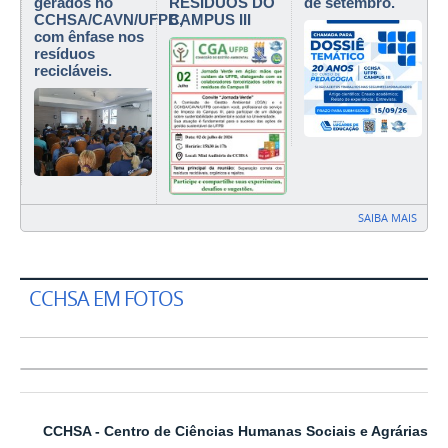
gerados no
RESÍDUOS DO
de setembro.
CCHSA/CAVN/UFPB,
CAMPUS III
com ênfase nos
resíduos
recicláveis.
SAIBA MAIS
CCHSA EM FOTOS
CCHSA - Centro de Ciências Humanas
Sociais e Agrárias