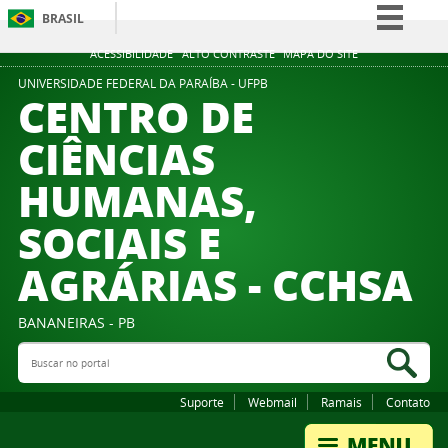
BRASIL
Simplifique!
ACESSIBILIDADE
ALTO CONTRASTE
MAPA DO SITE
Comunica BR
UNIVERSIDADE FEDERAL DA PARAÍBA - UFPB
CENTRO DE
Participe
CIÊNCIAS
Acesso à informação
HUMANAS,
Legislação
Canais
SOCIAIS E
AGRÁRIAS - CCHSA
BANANEIRAS - PB
Buscar no portal
Bus
Suporte
Webmail
Ramais
Contato