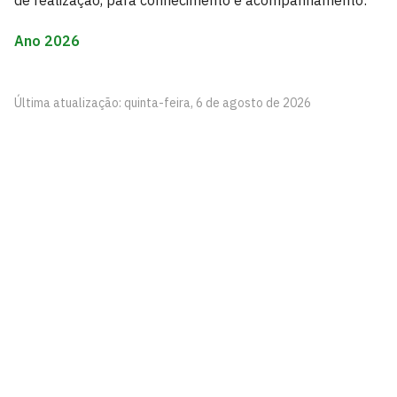
de realização, para conhecimento e acompanhamento:
Ano 2026
Última atualização: quinta-feira, 6 de agosto de 2026
Centro de Ciências Humanas, Sociais e Agrárias –
CCHSA
Rua João Pessoa, S/N, Bananeiras - Paraíba
CEP: 58220-000
Telefone: +55 (83) 3533-5801
Contato