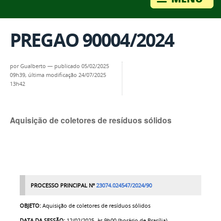
PREGAO 90004/2024
por
Gualberto
—
publicado
05/02/2025
09h39,
última modificação
24/07/2025
13h42
Aquisição de coletores de resíduos sólidos
PROCESSO PRINCIP
AL Nº
23074.024547/2024/90
OBJETO:
Aquisição de coletores de resíduos sólidos
DATA DA SESSÃO:
12
/02/2025, às 9h00 (horário de Brasília)