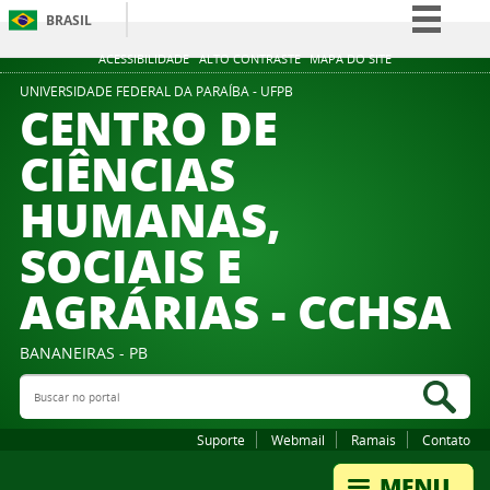
BRASIL
Simplifique!
ACESSIBILIDADE
ALTO CONTRASTE
MAPA DO SITE
Comunica BR
UNIVERSIDADE FEDERAL DA PARAÍBA - UFPB
CENTRO DE
Participe
CIÊNCIAS
Acesso à informação
HUMANAS,
Legislação
Canais
SOCIAIS E
AGRÁRIAS - CCHSA
BANANEIRAS - PB
Buscar no portal
Bus
Suporte
Webmail
Ramais
Contato