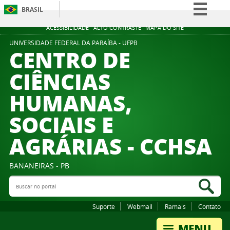
BRASIL
Simplifique!
ACESSIBILIDADE
ALTO CONTRASTE
MAPA DO SITE
Comunica BR
UNIVERSIDADE FEDERAL DA PARAÍBA - UFPB
CENTRO DE
Participe
CIÊNCIAS
Acesso à informação
HUMANAS,
Legislação
Canais
SOCIAIS E
AGRÁRIAS - CCHSA
BANANEIRAS - PB
Buscar no portal
Bus
Suporte
Webmail
Ramais
Contato