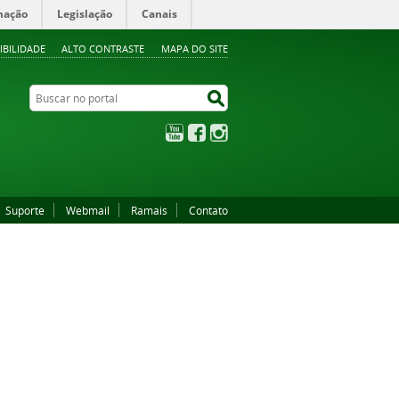
mação
Legislação
Canais
IBILIDADE
ALTO CONTRASTE
MAPA DO SITE
Buscar no portal
Buscar no portal
YouTube
Facebook
Instagram
Suporte
Webmail
Ramais
Contato