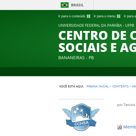
BRASIL
Ir para o conteúdo
1
Ir para o menu
2
Ir para
UNIVERSIDADE FEDERAL DA PARAÍBA - UFPB
CENTRO DE 
SOCIAIS E A
BANANEIRAS - PB
VOCÊ ESTÁ AQUI:
PÁGINA INICIAL
>
CONTENTS
>
A
por
Tarcisio
Membr