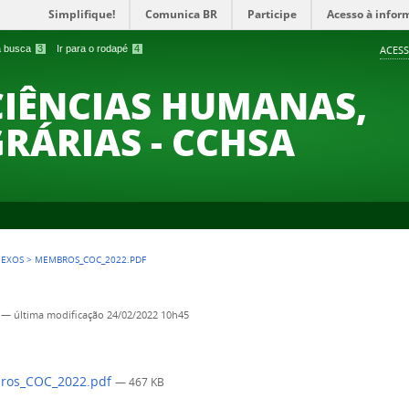
Simplifique!
Comunica BR
Participe
Acesso à infor
 a busca
3
Ir para o rodapé
4
ACESS
CIÊNCIAS HUMANAS,
GRÁRIAS - CCHSA
NEXOS
>
MEMBROS_COC_2022.PDF
—
última modificação
24/02/2022 10h45
os_COC_2022.pdf
— 467 KB