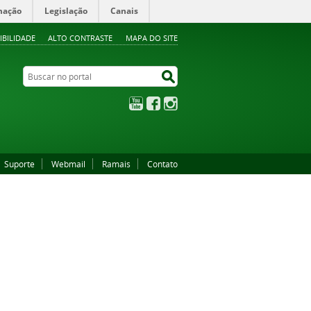
mação
Legislação
Canais
IBILIDADE
ALTO CONTRASTE
MAPA DO SITE
Buscar no portal
Buscar no portal
YouTube
Facebook
Instagram
Suporte
Webmail
Ramais
Contato