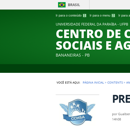
BRASIL
Ir para o conteúdo
1
Ir para o menu
2
Ir para
UNIVERSIDADE FEDERAL DA PARAÍBA - UFPB
CENTRO DE 
SOCIAIS E A
BANANEIRAS - PB
VOCÊ ESTÁ AQUI:
PÁGINA INICIAL
>
CONTENTS
>
A
PRE
por
Gualber
14h08