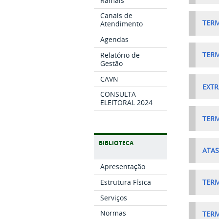
Ramais
Canais de
TERM
Atendimento
Agendas
Relatório de
TER
Gestão
CAVN
EXTR
CONSULTA
ELEITORAL 2024
TER
BIBLIOTECA
ATAS
Apresentação
Estrutura Física
TER
Serviços
Normas
TER