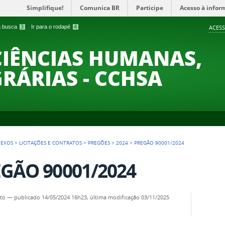
Simplifique!
Comunica BR
Participe
Acesso à infor
 a busca
3
Ir para o rodapé
4
ACESS
CIÊNCIAS HUMANAS,
GRÁRIAS - CCHSA
NEXOS
>
LICITAÇÕES E CONTRATOS
>
PREGÕES
>
2024
>
PREGÃO 90001/2024
GÃO 90001/2024
to
—
publicado
14/05/2024 16h23,
última modificação
03/11/2025