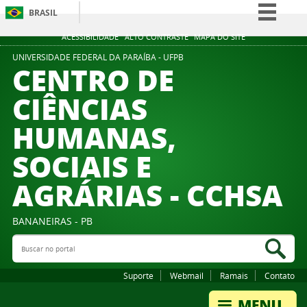
BRASIL
Simplifique!
ACESSIBILIDADE
ALTO CONTRASTE
MAPA DO SITE
Comunica BR
UNIVERSIDADE FEDERAL DA PARAÍBA - UFPB
CENTRO DE
Participe
CIÊNCIAS
Acesso à informação
HUMANAS,
Legislação
Canais
SOCIAIS E
AGRÁRIAS - CCHSA
BANANEIRAS - PB
Buscar no portal
Bus
Suporte
Webmail
Ramais
Contato