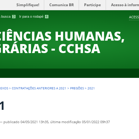
Simplifique!
Comunica BR
Participe
Acesso à infor
 a busca
3
Ir para o rodapé
4
ACESS
CIÊNCIAS HUMANAS,
GRÁRIAS - CCHSA
NEXOS
>
CONTRATAÇÕES ANTERIORES A 2021
>
PREGÕES
>
2021
1
—
publicado
04/05/2021 13h35,
última modificação
05/01/2022 09h37