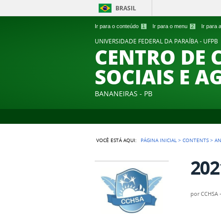
BRASIL
Ir para o conteúdo
1
Ir para o menu
2
Ir para
UNIVERSIDADE FEDERAL DA PARAÍBA - UFPB
CENTRO DE 
SOCIAIS E A
BANANEIRAS - PB
VOCÊ ESTÁ AQUI:
PÁGINA INICIAL
>
CONTENTS
>
A
202
por
CCHSA