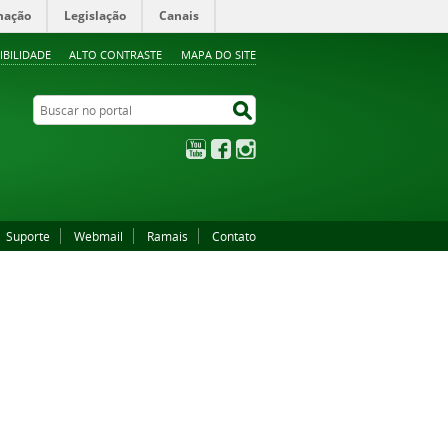
mação
Legislação
Canais
IBILIDADE
ALTO CONTRASTE
MAPA DO SITE
Buscar no portal
Buscar no portal
YouTube
Facebook
Instagram
Suporte
Webmail
Ramais
Contato