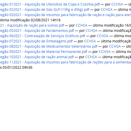
Pregão 012021 - Aquisição de Utensílios de Copa e Cozinha.pdf
—
por
CCHSA
— úl
Pregão 022021 - Aquisição de Gás GLP (13Kg e 45kg).pdf
—
por
CCHSA
— última m
Pregão 032021 - Aquisição de insumos para fabricação de ração e ração para a
ltima modificação 02/08/2021 14h16
021 - Aquisição de ração para suínos.pdf
—
por
CCHSA
— última modificação 16/
Pregão 052021 - Aquisição de Fardamentos.pdf
—
por
CCHSA
— última modificaç
Pregão 062021 - Contratação de Serviços Gráficos.pdf
—
por
CCHSA
— última mod
Pregão 072021 - Aquisição de Embalagens.pdf
—
por
CCHSA
— última modificaçã
Pregão 082021 - Aquisição de Medicamentos Veterinários.pdf
—
por
CCHSA
— últ
Pregão 092021 - Aquisição de Material Permanente.pdf
—
por
CCHSA
— última mo
Pregão 102021 - Aquisição de ração animal.pdf
—
por
CCHSA
— última modificaç
Pregão 112021 - Aquisição de insumos para fabricação de rações para a alimenta
ão 05/01/2022 09h36