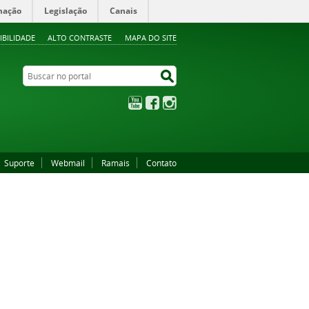
mação
Legislação
Canais
IBILIDADE
ALTO CONTRASTE
MAPA DO SITE
Buscar no portal
Buscar no portal
YouTube
Facebook
Instagram
Suporte
Webmail
Ramais
Contato