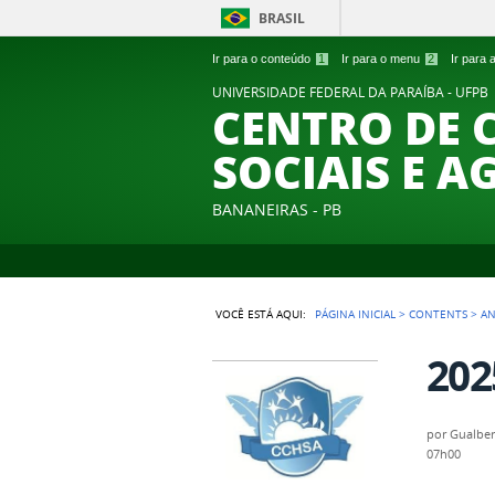
BRASIL
Ir para o conteúdo
1
Ir para o menu
2
Ir para
UNIVERSIDADE FEDERAL DA PARAÍBA - UFPB
CENTRO DE 
SOCIAIS E A
BANANEIRAS - PB
VOCÊ ESTÁ AQUI:
PÁGINA INICIAL
>
CONTENTS
>
A
202
por
Gualber
07h00