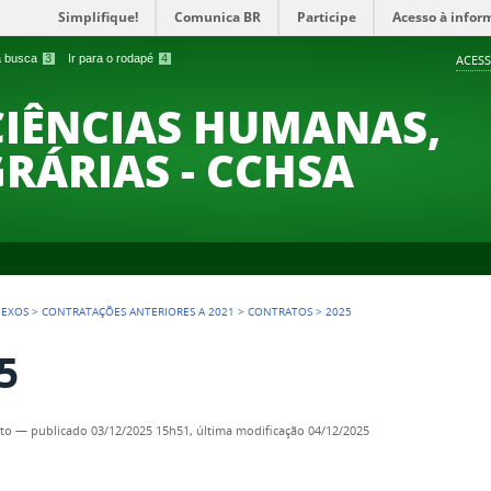
Simplifique!
Comunica BR
Participe
Acesso à infor
 a busca
3
Ir para o rodapé
4
ACESS
CIÊNCIAS HUMANAS,
GRÁRIAS - CCHSA
NEXOS
>
CONTRATAÇÕES ANTERIORES A 2021
>
CONTRATOS
>
2025
5
to
—
publicado
03/12/2025 15h51,
última modificação
04/12/2025