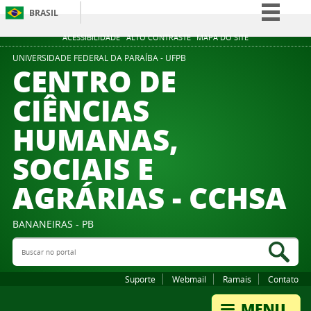
BRASIL
Simplifique!
ACESSIBILIDADE
ALTO CONTRASTE
MAPA DO SITE
Comunica BR
UNIVERSIDADE FEDERAL DA PARAÍBA - UFPB
CENTRO DE
Participe
CIÊNCIAS
Acesso à informação
HUMANAS,
Legislação
Canais
SOCIAIS E
AGRÁRIAS - CCHSA
BANANEIRAS - PB
Buscar no portal
Bus
Suporte
Webmail
Ramais
Contato