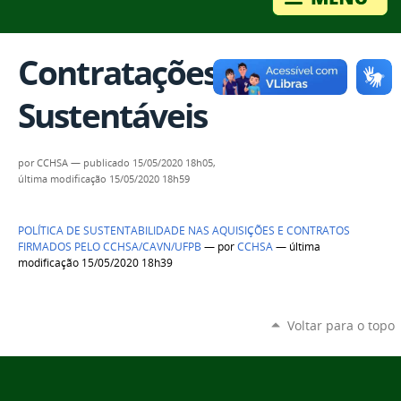
Contratações
Sustentáveis
por
CCHSA
—
publicado
15/05/2020 18h05,
última modificação
15/05/2020 18h59
POLÍTICA DE SUSTENTABILIDADE NAS AQUISIÇÕES E CONTRATOS
FIRMADOS PELO CCHSA/CAVN/UFPB
—
por
CCHSA
— última
modificação 15/05/2020 18h39
Voltar para o topo