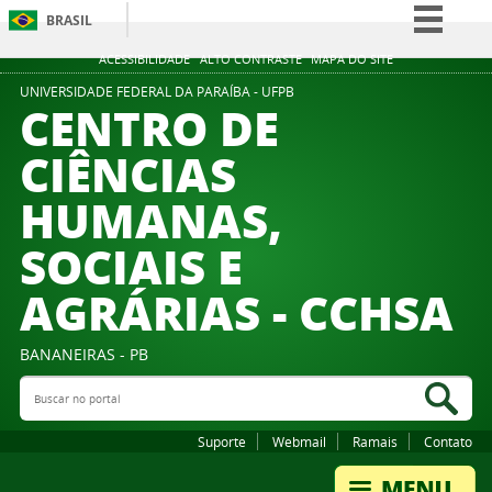
BRASIL
Simplifique!
ACESSIBILIDADE
ALTO CONTRASTE
MAPA DO SITE
Comunica BR
UNIVERSIDADE FEDERAL DA PARAÍBA - UFPB
CENTRO DE
Participe
CIÊNCIAS
Acesso à informação
HUMANAS,
Legislação
Canais
SOCIAIS E
AGRÁRIAS - CCHSA
BANANEIRAS - PB
Buscar no portal
Bus
Suporte
Webmail
Ramais
Contato