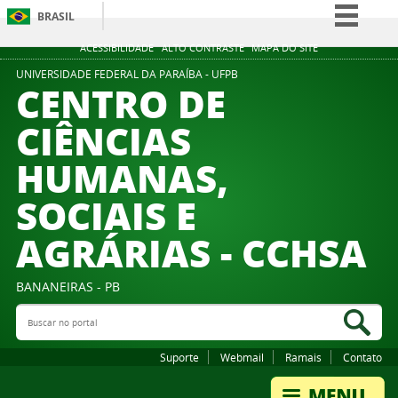
BRASIL
Simplifique!
ACESSIBILIDADE
ALTO CONTRASTE
MAPA DO SITE
Comunica BR
UNIVERSIDADE FEDERAL DA PARAÍBA - UFPB
CENTRO DE
Participe
CIÊNCIAS
Acesso à informação
HUMANAS,
Legislação
Canais
SOCIAIS E
AGRÁRIAS - CCHSA
BANANEIRAS - PB
Buscar no portal
Bus
Suporte
Webmail
Ramais
Contato