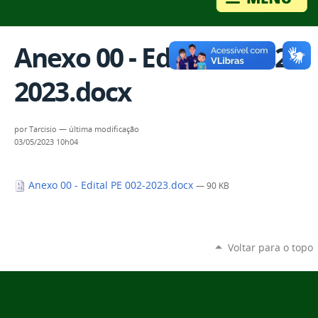
Anexo 00 - Edital PE 002-
2023.docx
por
Tarcisio
—
última modificação
03/05/2023 10h04
Anexo 00 - Edital PE 002-2023.docx
— 90 KB
Voltar para o topo