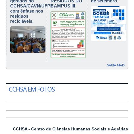
gerados no
RESÍDUOS DO
de setembro.
CCHSA/CAVN/UFPB,
CAMPUS III
com ênfase nos
resíduos
recicláveis.
SAIBA MAIS
CCHSA EM FOTOS
CCHSA - Centro de Ciências Humanas
Sociais e Agrárias