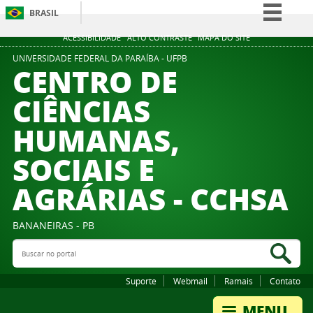
BRASIL
Simplifique!
ACESSIBILIDADE
ALTO CONTRASTE
MAPA DO SITE
Comunica BR
UNIVERSIDADE FEDERAL DA PARAÍBA - UFPB
CENTRO DE
Participe
CIÊNCIAS
Acesso à informação
HUMANAS,
Legislação
Canais
SOCIAIS E
AGRÁRIAS - CCHSA
BANANEIRAS - PB
Buscar no portal
Bus
Suporte
Webmail
Ramais
Contato