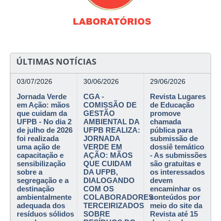
ÚLTIMAS NOTÍCIAS
03/07/2026
30/06/2026
29/06/2026
Jornada Verde
CGA -
Revista Lugares
em Ação: mãos
COMISSÃO DE
de Educação
que cuidam da
GESTÃO
promove
UFPB - No dia 2
AMBIENTAL DA
chamada
de julho de 2026
UFPB REALIZA:
pública para
foi realizada
JORNADA
submissão de
uma ação de
VERDE EM
dossiê temático
capacitação e
AÇÃO: MÃOS
- As submissões
sensibilização
QUE CUIDAM
são gratuitas e
sobre a
DA UFPB,
os interessados
segregação e a
DIALOGANDO
devem
destinação
COM OS
encaminhar os
ambientalmente
COLABORADORES
conteúdos por
adequada dos
TERCEIRIZADOS
meio do site da
resíduos sólidos
SOBRE
Revista até 15