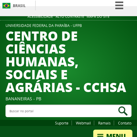
BRASIL
Simplifique!
ACESSIBILIDADE
ALTO CONTRASTE
MAPA DO SITE
Comunica BR
UNIVERSIDADE FEDERAL DA PARAÍBA - UFPB
CENTRO DE
Participe
CIÊNCIAS
Acesso à informação
HUMANAS,
Legislação
Canais
SOCIAIS E
AGRÁRIAS - CCHSA
BANANEIRAS - PB
Buscar no portal
Bus
Suporte
Webmail
Ramais
Contato