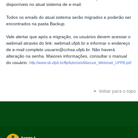
disponíveis no atual
sistema de e-mail.
Todos os emails do atual sistema serão migrados e poderão ser
encontrados
na pasta Backup.
Vale alertar que após a migração, os usuários devem acessar o
webmail
através do link: webmail.ufpb.br e informar o endereço
de e-mail completo
usuario@cchsa.ufpb.br. Não haverá
alteração na senha. Maiores informações,
consultar o manual
do usuário:
http://www.sti.ufpb.br/ftp/tutoriais/Manual_Webmail_UFPB.pdf
Voltar para o topo