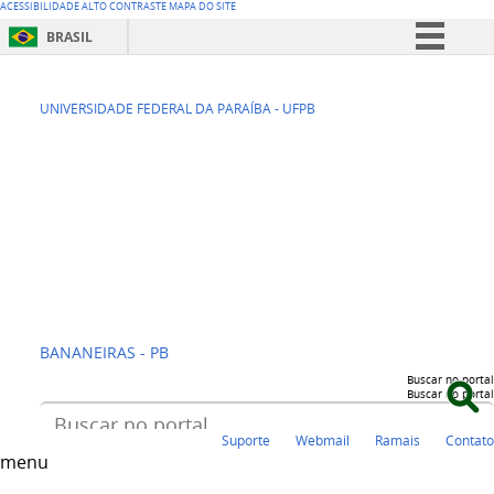
ACESSIBILIDADE
ALTO CONTRASTE
MAPA DO SITE
BRASIL
Simplifique!
CENTRO DE
Comunica BR
UNIVERSIDADE FEDERAL DA PARAÍBA - UFPB
Participe
CIÊNCIAS
Acesso à informação
HUMANAS,
Legislação
SOCIAIS E
Canais
AGRÁRIAS - CCHSA
BANANEIRAS - PB
Buscar no portal
Buscar no portal
Suporte
Webmail
Ramais
Contato
menu