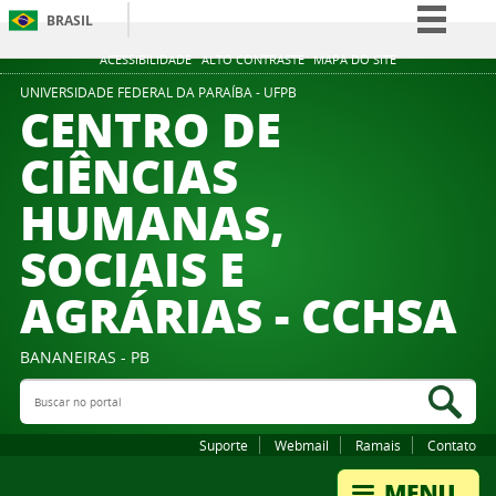
BRASIL
Simplifique!
ACESSIBILIDADE
ALTO CONTRASTE
MAPA DO SITE
Comunica BR
UNIVERSIDADE FEDERAL DA PARAÍBA - UFPB
CENTRO DE
Participe
CIÊNCIAS
Acesso à informação
HUMANAS,
Legislação
Canais
SOCIAIS E
AGRÁRIAS - CCHSA
BANANEIRAS - PB
Buscar no portal
Bus
Suporte
Webmail
Ramais
Contato