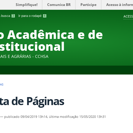
Simplifique!
Comunica BR
Participe
Acesso à infor
 a busca
3
Ir para o rodapé
4
ACESS
 Acadêmica e de
stitucional
AIS E AGRÁRIAS - CCHSA
NAS
ta de Páginas
—
publicado
09/04/2019 13h14,
última modificação
15/05/2020 13h31