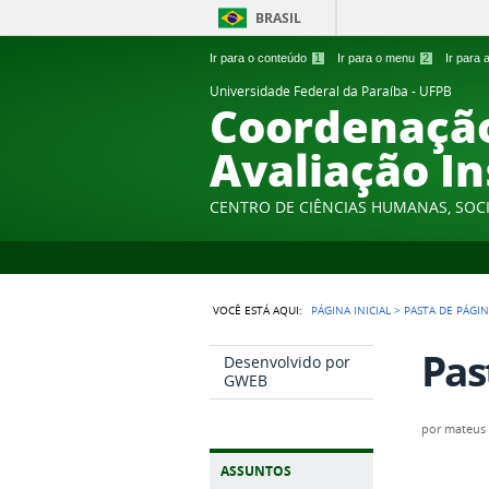
BRASIL
Ir para o conteúdo
1
Ir para o menu
2
Ir para
Universidade Federal da Paraíba - UFPB
Coordenação
Avaliação In
CENTRO DE CIÊNCIAS HUMANAS, SOCI
VOCÊ ESTÁ AQUI:
PÁGINA INICIAL
>
PASTA DE PÁGI
Pas
Desenvolvido por
GWEB
por
mateus
ASSUNTOS