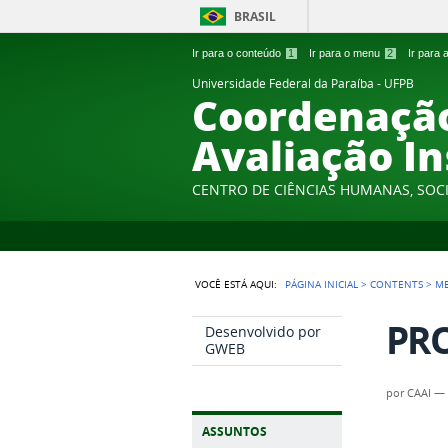
BRASIL
Ir para o conteúdo
1
Ir para o menu
2
Ir para
Universidade Federal da Paraíba - UFPB
Coordenação
Avaliação In
CENTRO DE CIÊNCIAS HUMANAS, SOCI
VOCÊ ESTÁ AQUI:
PÁGINA INICIAL
>
CONTENTS
>
M
PR
Desenvolvido por
GWEB
por
CAAI
ASSUNTOS