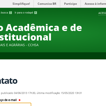
Simplifique!
Comunica BR
Participe
Acesso à infor
 a busca
3
Ir para o rodapé
4
ACESS
 Acadêmica e de
stitucional
AIS E AGRÁRIAS - CCHSA
tato
—
publicado
04/06/2013 17h30,
última modificação
15/05/2020 13h31
ço de e-mail