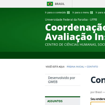
BRASIL
Ir para o conteúdo
1
Ir para o menu
2
Ir para
Universidade Federal da Paraíba - UFPB
Coordenação
Avaliação In
CENTRO DE CIÊNCIAS HUMANAS, SOCI
VOCÊ ESTÁ AQUI:
PÁGINA INICIAL
>
CONTATO
Con
Desenvolvido por
GWEB
por
Brasil
Seu endere
ASSUNTOS