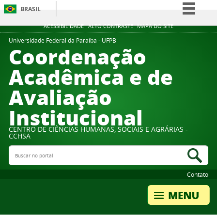
BRASIL
Simplifique!
ACESSIBILIDADE
ALTO CONTRASTE
MAPA DO SITE
Comunica BR
Universidade Federal da Paraíba - UFPB
Coordenação
Participe
Acadêmica e de
Acesso à informação
Avaliação
Legislação
Canais
Institucional
CENTRO DE CIÊNCIAS HUMANAS, SOCIAIS E AGRÁRIAS -
CCHSA
Buscar no portal
Bus
Contato