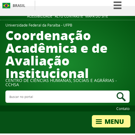
BRASIL
Simplifique!
ACESSIBILIDADE
ALTO CONTRASTE
MAPA DO SITE
Comunica BR
Universidade Federal da Paraíba - UFPB
Coordenação
Participe
Acadêmica e de
Acesso à informação
Avaliação
Legislação
Canais
Institucional
CENTRO DE CIÊNCIAS HUMANAS, SOCIAIS E AGRÁRIAS -
CCHSA
Buscar no portal
Bus
Contato