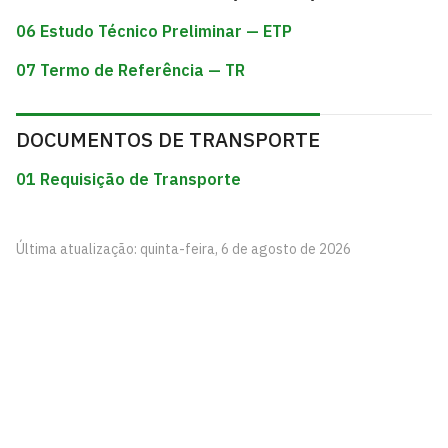
06 Estudo Técnico Preliminar — ETP
07 Termo de Referência — TR
DOCUMENTOS DE TRANSPORTE
01 Requisição de Transporte
Última atualização: quinta-feira, 6 de agosto de 2026
Centro de Ciências Humanas, Sociais e Agrárias –
CCHSA
Rua João Pessoa, S/N, Bananeiras - Paraíba
CEP: 58220-000