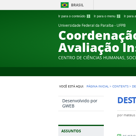
BRASIL
Ir para o conteúdo
1
Ir para o menu
2
Ir para
Universidade Federal da Paraíba - UFPB
Coordenação
Avaliação In
CENTRO DE CIÊNCIAS HUMANAS, SOCI
VOCÊ ESTÁ AQUI:
PÁGINA INICIAL
>
CONTENTS
>
DE
DES
Desenvolvido por
GWEB
por
mateus
ASSUNTOS
por
publicado