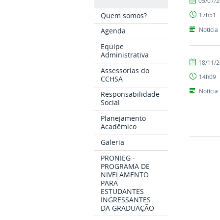
05/07/
CAAI
Quem somos?
17h51
Notícia
Agenda
Equipe
Administrativa
por
publicado
18/11/
Assessorias do
CAAI
14h09
CCHSA
Notícia
Responsabilidade
Social
Planejamento
Acadêmico
Galeria
PRONIEG -
PROGRAMA DE
NIVELAMENTO
PARA
ESTUDANTES
INGRESSANTES
DA GRADUAÇÃO