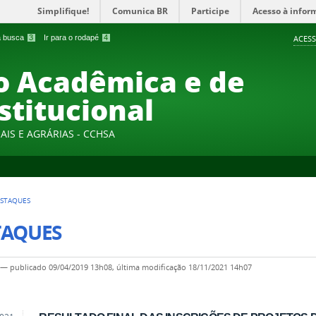
Simplifique!
Comunica BR
Participe
Acesso à infor
 a busca
3
Ir para o rodapé
4
ACESS
 Acadêmica e de
stitucional
AIS E AGRÁRIAS - CCHSA
STAQUES
TAQUES
—
publicado
09/04/2019 13h08,
última modificação
18/11/2021 14h07