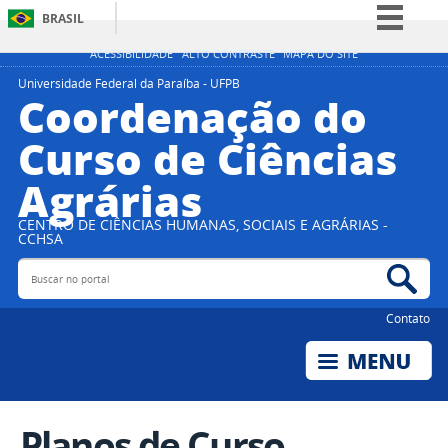
BRASIL
Simplifique!
ACESSIBILIDADE
ALTO CONTRASTE
MAPA DO SITE
Comunica BR
Universidade Federal da Paraíba - UFPB
Coordenação do
Participe
Curso de Ciências
Acesso à informação
Agrárias
Legislação
Canais
CENTRO DE CIÊNCIAS HUMANAS, SOCIAIS E AGRÁRIAS -
CCHSA
Buscar no portal
Bus
Contato
Planos de Curso