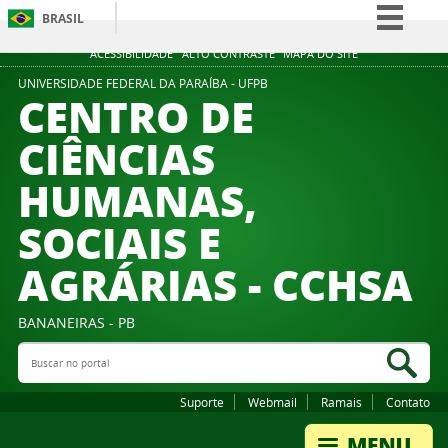
BRASIL
Simplifique!
ACESSIBILIDADE
ALTO CONTRASTE
MAPA DO SITE
Comunica BR
UNIVERSIDADE FEDERAL DA PARAÍBA - UFPB
CENTRO DE
Participe
CIÊNCIAS
Acesso à informação
HUMANAS,
Legislação
Canais
SOCIAIS E
AGRÁRIAS - CCHSA
BANANEIRAS - PB
Buscar no portal
Bus
Suporte
Webmail
Ramais
Contato