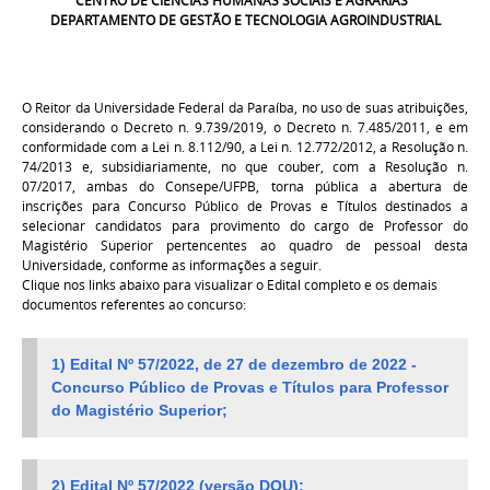
CENTRO DE CIÊNCIAS HUMANAS SOCIAIS E AGRÁRIAS
DEPARTAMENTO DE GESTÃO E TECNOLOGIA AGROINDUSTRIAL
O Reitor da Universidade Federal da Paraíba, no uso de suas atribuições,
considerando o Decreto n. 9.739/2019, o Decreto n. 7.485/2011, e em
conformidade com a Lei n. 8.112/90, a Lei n. 12.772/2012, a Resolução n.
74/2013 e, subsidiariamente, no que couber, com a Resolução n.
07/2017, ambas do Consepe/UFPB, torna pública a abertura de
inscrições para Concurso Público de Provas e Títulos destinados a
selecionar candidatos para provimento do cargo de Professor do
Magistério Superior pertencentes ao quadro de pessoal desta
Universidade, conforme as informações a seguir.
Clique nos links abaixo para visualizar o Edital completo e os demais
documentos referentes ao concurso:
1) Edital Nº 57/2022, de
27 de dezembro
de 2022 -
Concurso Público de Provas e Títulos para Professor
do Magistério Superior;
2) Edital Nº 57/2022 (versão DOU);