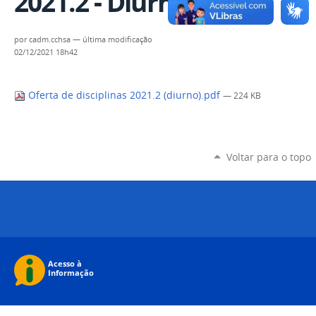
2021.2 - Diurno
por
cadm.cchsa
—
última modificação
02/12/2021 18h42
Oferta de disciplinas 2021.2 (diurno).pdf
— 224 KB
Voltar para o topo