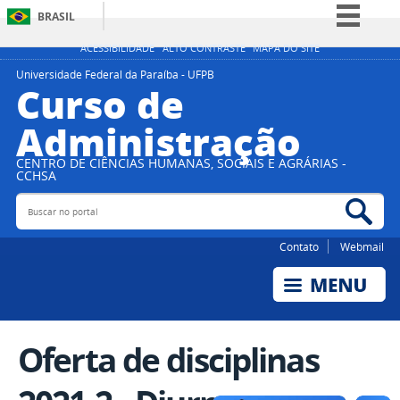
BRASIL
Simplifique!
ACESSIBILIDADE
ALTO CONTRASTE
MAPA DO SITE
Comunica BR
Universidade Federal da Paraíba - UFPB
Curso de
Participe
Administração
Acesso à informação
Legislação
CENTRO DE CIÊNCIAS HUMANAS, SOCIAIS E AGRÁRIAS -
CCHSA
Canais
Buscar no portal
Bus
Contato
Webmail
Oferta de disciplinas