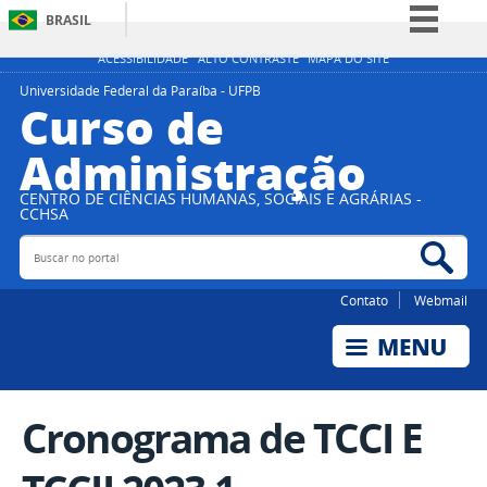
BRASIL
Simplifique!
ACESSIBILIDADE
ALTO CONTRASTE
MAPA DO SITE
Comunica BR
Universidade Federal da Paraíba - UFPB
Curso de
Participe
Administração
Acesso à informação
Legislação
CENTRO DE CIÊNCIAS HUMANAS, SOCIAIS E AGRÁRIAS -
CCHSA
Canais
Buscar no portal
Bus
Contato
Webmail
Cronograma de TCCI E