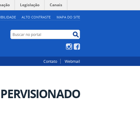
mação
Legislação
Canais
IBILIDADE
ALTO CONTRASTE
MAPA DO SITE
Buscar no portal
Buscar no portal
Instagram
Facebook
Contato
Webmail
UPERVISIONADO