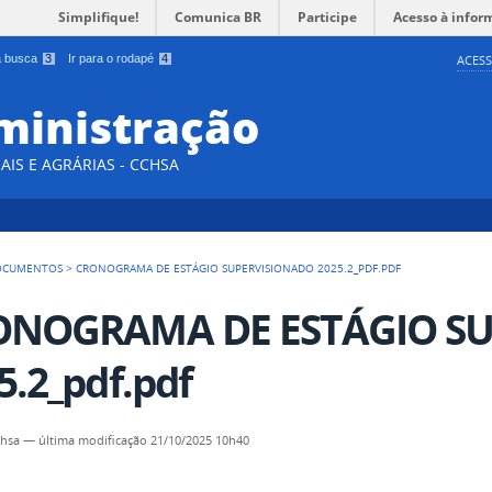
Simplifique!
Comunica BR
Participe
Acesso à infor
 a busca
3
Ir para o rodapé
4
ACESS
ministração
AIS E AGRÁRIAS - CCHSA
OCUMENTOS
>
CRONOGRAMA DE ESTÁGIO SUPERVISIONADO 2025.2_PDF.PDF
ONOGRAMA DE ESTÁGIO S
5.2_pdf.pdf
chsa
—
última modificação
21/10/2025 10h40