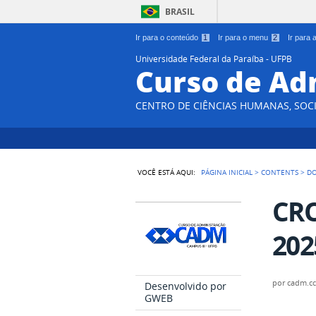
BRASIL
Ir para o conteúdo
1
Ir para o menu
2
Ir para
Universidade Federal da Paraíba - UFPB
Curso de Ad
CENTRO DE CIÊNCIAS HUMANAS, SOCI
VOCÊ ESTÁ AQUI:
PÁGINA INICIAL
>
CONTENTS
>
D
CR
202
por
cadm.c
Desenvolvido por
GWEB