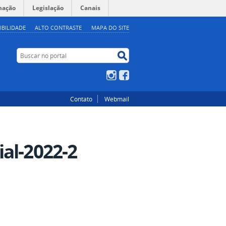
mação
Legislação
Canais
IBILIDADE
ALTO CONTRASTE
MAPA DO SITE
Buscar no portal
Buscar no portal
Instagram
Facebook
Contato
Webmail
al-2022-2