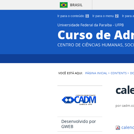
BRASIL
Ir para o conteúdo
1
Ir para o menu
2
Ir para
Universidade Federal da Paraíba - UFPB
Curso de Ad
CENTRO DE CIÊNCIAS HUMANAS, SOCI
VOCÊ ESTÁ AQUI:
PÁGINA INICIAL
>
CONTENTS
>
D
cal
por
cadm.c
Desenvolvido por
GWEB
calend