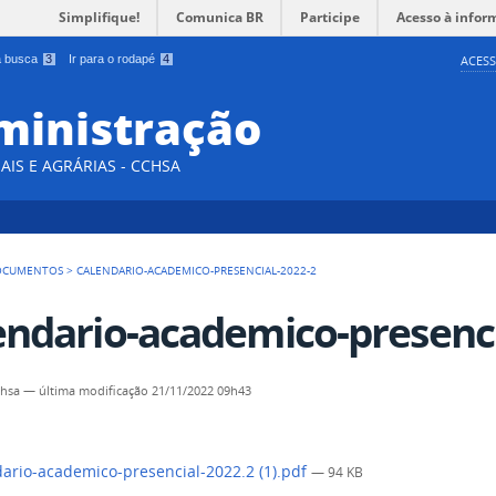
Simplifique!
Comunica BR
Participe
Acesso à infor
 a busca
3
Ir para o rodapé
4
ACESS
ministração
AIS E AGRÁRIAS - CCHSA
OCUMENTOS
>
CALENDARIO-ACADEMICO-PRESENCIAL-2022-2
endario-academico-presenci
chsa
—
última modificação
21/11/2022 09h43
ario-academico-presencial-2022.2 (1).pdf
— 94 KB