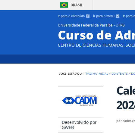
BRASIL
Ir para o conteúdo
1
Ir para o menu
2
Ir para
Universidade Federal da Paraíba - UFPB
Curso de Ad
CENTRO DE CIÊNCIAS HUMANAS, SOCI
VOCÊ ESTÁ AQUI:
PÁGINA INICIAL
>
CONTENTS
>
D
Cal
202
por
cadm.c
Desenvolvido por
GWEB