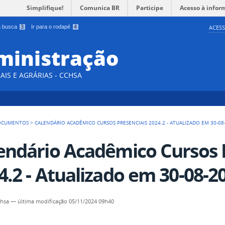
Simplifique!
Comunica BR
Participe
Acesso à infor
 a busca
3
Ir para o rodapé
4
ACESS
ministração
AIS E AGRÁRIAS - CCHSA
OCUMENTOS
>
CALENDÁRIO ACADÊMICO CURSOS PRESENCIAIS 2024.2 - ATUALIZADO EM 30-08-
endário Acadêmico Cursos 
4.2 - Atualizado em 30-08-20
chsa
—
última modificação
05/11/2024 09h40