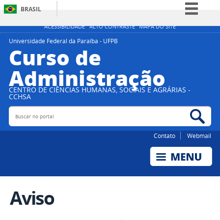
BRASIL
Simplifique!
ACESSIBILIDADE
ALTO CONTRASTE
MAPA DO SITE
Comunica BR
Universidade Federal da Paraíba - UFPB
Curso de
Participe
Administração
Acesso à informação
Legislação
CENTRO DE CIÊNCIAS HUMANAS, SOCIAIS E AGRÁRIAS -
CCHSA
Canais
Buscar no portal
Bus
Contato
Webmail
Aviso