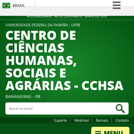
BRASIL
Simplifique!
ACESSIBILIDADE
ALTO CONTRASTE
MAPA DO SITE
Comunica BR
UNIVERSIDADE FEDERAL DA PARAÍBA - UFPB
CENTRO DE
Participe
CIÊNCIAS
Acesso à informação
HUMANAS,
Legislação
Canais
SOCIAIS E
AGRÁRIAS - CCHSA
BANANEIRAS - PB
Buscar no portal
Bus
Suporte
Webmail
Ramais
Contato