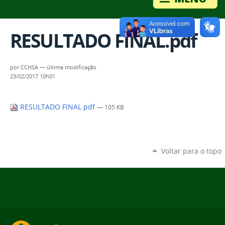
RESULTADO FINAL.pdf
por
CCHSA
—
última modificação
23/02/2017 10h01
RESULTADO FINAL.pdf
— 105 KB
Voltar para o topo