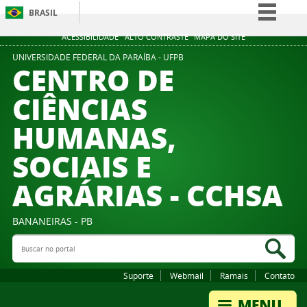
BRASIL
Simplifique!
ACESSIBILIDADE
ALTO CONTRASTE
MAPA DO SITE
Comunica BR
UNIVERSIDADE FEDERAL DA PARAÍBA - UFPB
CENTRO DE
Participe
CIÊNCIAS
Acesso à informação
HUMANAS,
Legislação
Canais
SOCIAIS E
AGRÁRIAS - CCHSA
BANANEIRAS - PB
Buscar no portal
Bus
Suporte
Webmail
Ramais
Contato