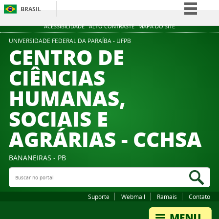
BRASIL
Simplifique!
ACESSIBILIDADE
ALTO CONTRASTE
MAPA DO SITE
Comunica BR
UNIVERSIDADE FEDERAL DA PARAÍBA - UFPB
CENTRO DE
Participe
CIÊNCIAS
Acesso à informação
HUMANAS,
Legislação
Canais
SOCIAIS E
AGRÁRIAS - CCHSA
BANANEIRAS - PB
Buscar no portal
Bus
Suporte
Webmail
Ramais
Contato