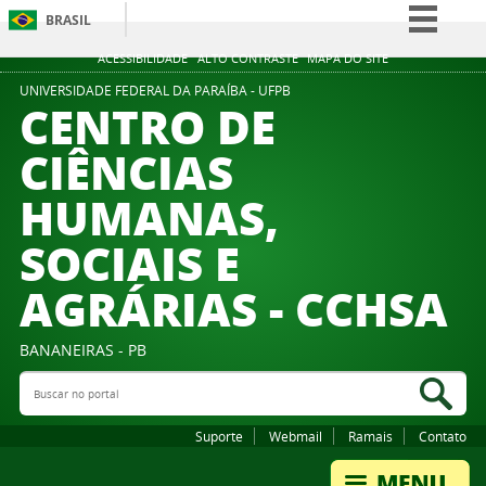
BRASIL
Simplifique!
ACESSIBILIDADE
ALTO CONTRASTE
MAPA DO SITE
Comunica BR
UNIVERSIDADE FEDERAL DA PARAÍBA - UFPB
CENTRO DE
Participe
CIÊNCIAS
Acesso à informação
HUMANAS,
Legislação
Canais
SOCIAIS E
AGRÁRIAS - CCHSA
BANANEIRAS - PB
Buscar no portal
Bus
Suporte
Webmail
Ramais
Contato