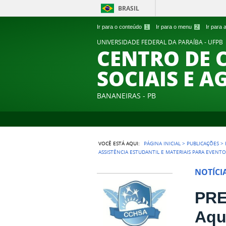
BRASIL
Ir para o conteúdo
1
Ir para o menu
2
Ir para
UNIVERSIDADE FEDERAL DA PARAÍBA - UFPB
CENTRO DE 
SOCIAIS E A
BANANEIRAS - PB
VOCÊ ESTÁ AQUI:
PÁGINA INICIAL
>
PUBLICAÇÕES
>
ASSISTÊNCIA ESTUDANTIL E MATERIAIS PARA EVENTO
NOTÍCI
PRE
Aqu