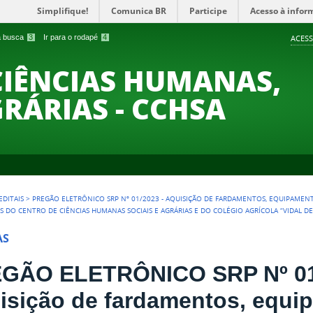
Simplifique!
Comunica BR
Participe
Acesso à infor
 a busca
3
Ir para o rodapé
4
ACESS
CIÊNCIAS HUMANAS,
GRÁRIAS - CCHSA
EDITAIS
>
PREGÃO ELETRÔNICO SRP Nº 01/2023 - AQUISIÇÃO DE FARDAMENTOS, EQUIPAMENT
S DO CENTRO DE CIÊNCIAS HUMANAS SOCIAIS E AGRÁRIAS E DO COLÉGIO AGRÍCOLA “VIDAL DE
AS
GÃO ELETRÔNICO SRP Nº 01
isição de fardamentos, equi