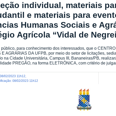
eção individual, materiais pa
udantil e materiais para even
ncias Humanas Sociais e Agrá
égio Agrícola “Vidal de Negre
e público, para conhecimento dos interessados, que o CE
E AGRÁRIAS DA UFPB, por meio do setor de licitações, sedia
do na Cidade Universitária, Campus III, Bananeiras/PB, realizará 
lidade PREGÃO, na forma ELETRÔNICA, com critério de julgam
08/02/2023 11h12
,
dificação
:
08/02/2023 11h12