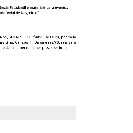
ência Estudantil e materiais para eventos
la “Vidal de Negreiros”.
ANAS, SOCIAIS E AGRÁRIAS DA UFPB, por meio
rsitária, Campus III, Bananeiras/PB, realizará
ério de julgamento menor preço por item.