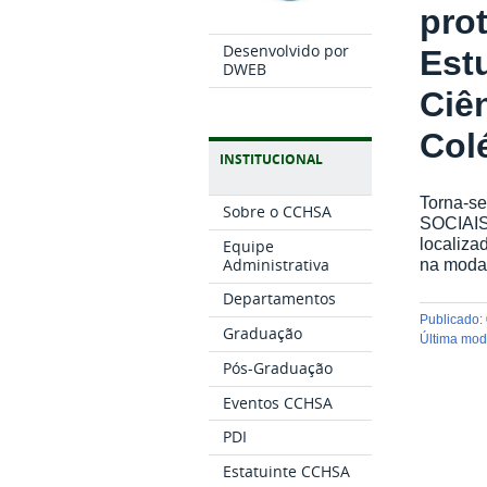
prot
Desenvolvido por
Est
DWEB
Ciê
Col
INSTITUCIONAL
Torna-s
Sobre o CCHSA
SOCIAIS 
localiza
Equipe
Administrativa
na moda
Departamentos
publicado
:
Graduação
última mo
Pós-Graduação
Eventos CCHSA
PDI
Estatuinte CCHSA