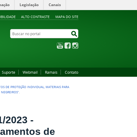
mação
Legislação
Canais
IBILIDADE
ALTO CONTRASTE
MAPA DO SITE
Buscar no portal
Buscar no portal
YouTube
Facebook
Instagram
Suporte
Webmail
Ramais
Contato
OS DE PROTEÇÃO INDIVIDUAL, MATERIAIS PARA
 NEGREIROS”.
/2023 -
pamentos de