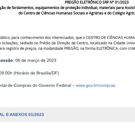
PREGÃO ELETRÔNICO SRP Nº 01/2023
ção de fardamentos, equipamentos de proteção individual, materiais para Assist
do Centro de Ciências Humanas Sociais e Agrárias e do Colégio Agríco
público, para conhecimento dos interessados, que o CENTRO DE CIÊNCIAS HUM
e licitações, sediado no Prédio da Direção de Centro, localizado na Cidade Unive
 para registro de preços, na modalidade PREGÃO, na forma ELETRÔNICA, com crit
sessão
:
06 de mar
ço de 2023
9:00h (Horário de Brasília/DF)
rtal de Compras do Governo Federal –
www.gov.br/compras
AL E ANEXOS 01/2023