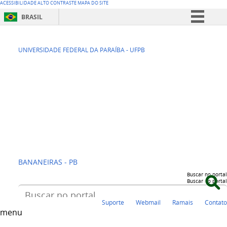
ACESSIBILIDADE
ALTO CONTRASTE
MAPA DO SITE
BRASIL
Simplifique!
CENTRO DE
Comunica BR
UNIVERSIDADE FEDERAL DA PARAÍBA - UFPB
Participe
CIÊNCIAS
Acesso à informação
HUMANAS,
Legislação
SOCIAIS E
Canais
AGRÁRIAS - CCHSA
BANANEIRAS - PB
Buscar no portal
Buscar no portal
Suporte
Webmail
Ramais
Contato
menu