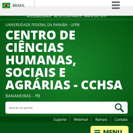
BRASIL
Simplifique!
ACESSIBILIDADE
ALTO CONTRASTE
MAPA DO SITE
Comunica BR
UNIVERSIDADE FEDERAL DA PARAÍBA - UFPB
CENTRO DE
Participe
CIÊNCIAS
Acesso à informação
HUMANAS,
Legislação
Canais
SOCIAIS E
AGRÁRIAS - CCHSA
BANANEIRAS - PB
Buscar no portal
Bus
Suporte
Webmail
Ramais
Contato