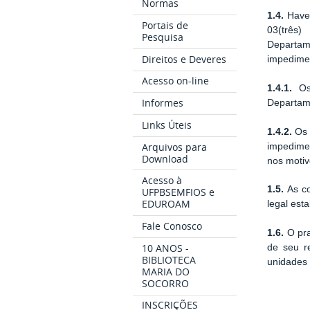
Normas
1.4.
Haver
Portais de
03(três)
Pesquisa
Departam
Direitos e Deveres
impedimen
Acesso on-line
1.4.1.
Os 
Informes
Departame
Links Úteis
1.4.2.
Os 
Arquivos para
impedime
Download
nos motiv
Acesso à
1.5.
As co
UFPBSEMFIOS e
EDUROAM
legal est
Fale Conosco
1.6.
O pra
10 ANOS -
de seu re
BIBLIOTECA
unidades 
MARIA DO
SOCORRO
INSCRIÇÕES