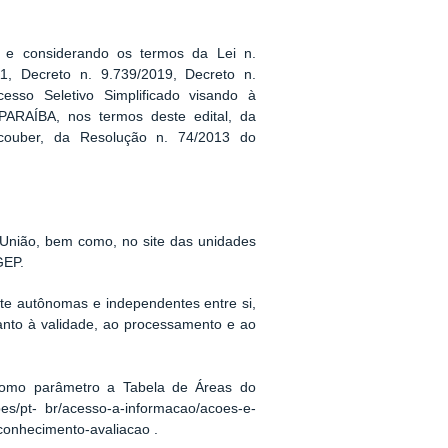
s e considerando os termos da Lei n.
1, Decreto n. 9.739/2019, Decreto n.
esso Seletivo Simplificado visando à
ARAÍBA, nos termos deste edital, da
couber, da Resolução n. 74/2013 do
da União, bem como, no site das unidades
GEP.
nte autônomas e independentes entre si,
anto à validade, ao processamento e ao
como parâmetro a Tabela de Áreas do
es/pt- br/acesso-a-informacao/acoes-e-
conhecimento-avaliacao .