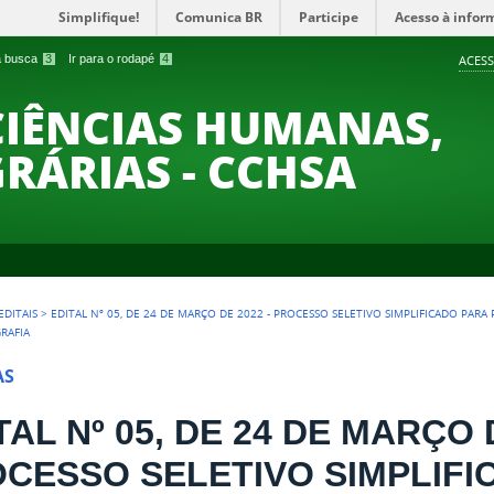
Simplifique!
Comunica BR
Participe
Acesso à infor
 a busca
3
Ir para o rodapé
4
ACESS
CIÊNCIAS HUMANAS,
GRÁRIAS - CCHSA
EDITAIS
>
EDITAL Nº 05, DE 24 DE MARÇO DE 2022 - PROCESSO SELETIVO SIMPLIFICADO PAR
RAFIA
AS
TAL Nº 05, DE 24 DE MARÇO 
CESSO SELETIVO SIMPLIFI