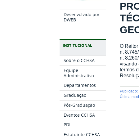
PRO
Desenvolvido por
TÉC
DWEB
GE
INSTITUCIONAL
O Reitor
n. 8.745
n. 8.260
Sobre o CCHSA
visando
termos d
Equipe
Administrativa
Resoluç
Departamentos
publicado
:
Graduação
última mo
Pós-Graduação
Eventos CCHSA
PDI
Estatuinte CCHSA