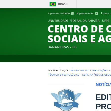
BRASIL
Ir para o conteúdo
1
Ir para o menu
2
Ir para
UNIVERSIDADE FEDERAL DA PARAÍBA - UFPB
CENTRO DE 
SOCIAIS E A
BANANEIRAS - PB
VOCÊ ESTÁ AQUI:
PÁGINA INICIAL
>
PUBLICAÇÕES
>
TÉCNICO E TECNOLÓGICO – EBTT, NA ÁREA DE GEOG
NOTÍCI
EDI
PRO