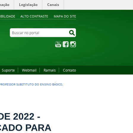
mação
Legislação
Canais
IBILIDADE
ALTO CONTRASTE
MAPA DO SITE
Buscar no portal
Buscar no portal
YouTube
Facebook
Instagram
Suporte
Webmail
Ramais
Contato
A PROFESSOR SUBSTITUTO DO ENSINO BÁSICO,
DE 2022 -
CADO PARA