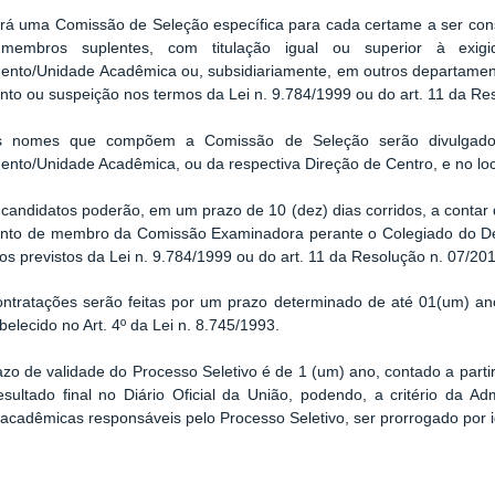
á uma Comissão de Seleção específica para cada certame a ser consti
 membros suplentes, com titulação igual ou superior à exig
ento/Unidade Acadêmica ou, subsidiariamente, em outros departamen
to ou suspeição nos termos da Lei n. 9.784/1999 ou do art. 11 da 
nomes que compõem a Comissão de Seleção serão divulgados n
nto/Unidade Acadêmica, ou da respectiva Direção de Centro, e no loca
candidatos poderão, em um prazo de 10 (dez) dias corridos, a contar 
nto de membro da Comissão Examinadora perante o Colegiado do De
os previstos da Lei n. 9.784/1999 ou do art. 11 da Resolução n. 07/
ntratações serão feitas por um prazo determinado de até 01(um) ano
abelecido no Art. 4º da Lei n. 8.745/1993.
zo de validade do Processo Seletivo é de 1 (um) ano, contado a part
sultado final no Diário Oficial da União, podendo, a critério da Ad
acadêmicas responsáveis pelo Processo Seletivo, ser prorrogado por i