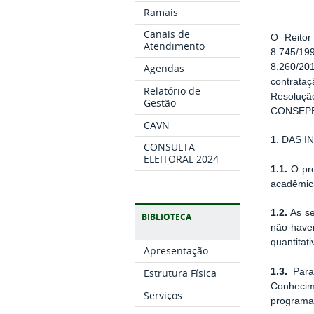
Ramais
Canais de
O Reitor
Atendimento
8.745/19
8.260/20
Agendas
contrata
Relatório de
Resoluç
Gestão
CONSEPE/
CAVN
1
. DAS 
CONSULTA
ELEITORAL 2024
1.1.
O pre
acadêmica
1.2.
As se
BIBLIOTECA
não have
quantitati
Apresentação
Estrutura Física
1.3.
Para 
Conhecim
Serviços
programas