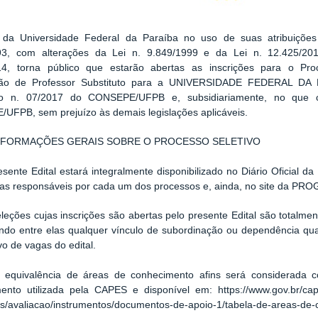
 da Universidade Federal da Paraíba no uso de suas atribuiçõe
93, com alterações da Lei n. 9.849/1999 e da Lei n. 12.425/201
14, torna público que estarão abertas as inscrições para o Proc
ção de Professor Substituto para a UNIVERSIDADE FEDERAL DA P
ão n. 07/2017 do CONSEPE/UFPB e, subsidiariamente, no que 
UFPB, sem prejuízo às demais legislações aplicáveis.
INFORMAÇÕES GERAIS SOBRE O PROCESSO SELETIVO
sente Edital estará integralmente disponibilizado no Diário Oficial 
s responsáveis por cada um dos processos e, ainda, no site da PRO
leções cujas inscrições são abertas pelo presente Edital são totalme
ndo entre elas qualquer vínculo de subordinação ou dependência qu
vo de vagas do edital.
equivalência de áreas de conhecimento afins será considerada 
ento utilizada pela CAPES e disponível em: https://www.gov.br/cap
/avaliacao/instrumentos/documentos-de-apoio-1/tabela-de-areas-de-