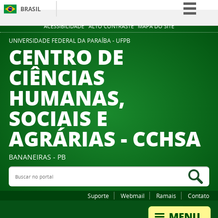
BRASIL
Simplifique!
ACESSIBILIDADE
ALTO CONTRASTE
MAPA DO SITE
Comunica BR
UNIVERSIDADE FEDERAL DA PARAÍBA - UFPB
CENTRO DE
Participe
CIÊNCIAS
Acesso à informação
HUMANAS,
Legislação
Canais
SOCIAIS E
AGRÁRIAS - CCHSA
BANANEIRAS - PB
Buscar no portal
Bus
Suporte
Webmail
Ramais
Contato