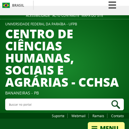
BRASIL
Simplifique!
ACESSIBILIDADE
ALTO CONTRASTE
MAPA DO SITE
Comunica BR
UNIVERSIDADE FEDERAL DA PARAÍBA - UFPB
CENTRO DE
Participe
CIÊNCIAS
Acesso à informação
HUMANAS,
Legislação
Canais
SOCIAIS E
AGRÁRIAS - CCHSA
BANANEIRAS - PB
Buscar no portal
Bus
Suporte
Webmail
Ramais
Contato