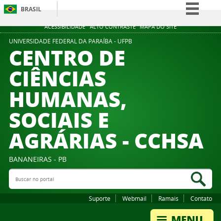
BRASIL
Simplifique!
ACESSIBILIDADE
ALTO CONTRASTE
MAPA DO SITE
Comunica BR
UNIVERSIDADE FEDERAL DA PARAÍBA - UFPB
CENTRO DE
Participe
CIÊNCIAS
Acesso à informação
HUMANAS,
Legislação
Canais
SOCIAIS E
AGRÁRIAS - CCHSA
BANANEIRAS - PB
Buscar no portal
Bus
Suporte
Webmail
Ramais
Contato