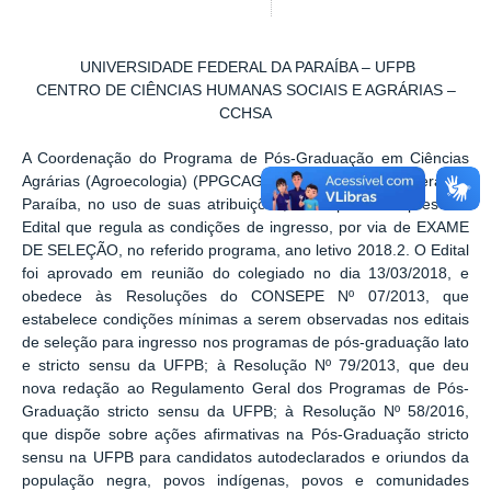
UNIVERSIDADE FEDERAL DA PARAÍBA – UFPB
CENTRO DE CIÊNCIAS HUMANAS SOCIAIS E AGRÁRIAS –
CCHSA
A Coordenação do Programa de Pós-Graduação em Ciências
Agrárias (Agroecologia) (PPGCAG) da Universidade Federal da
Paraíba, no uso de suas atribuições, torna público o presente
Edital que regula as condições de ingresso, por via de EXAME
DE SELEÇÃO, no referido programa, ano letivo 2018.2. O Edital
foi aprovado em reunião do colegiado no dia 13/03/2018, e
obedece às Resoluções do CONSEPE Nº 07/2013, que
estabelece condições mínimas a serem observadas nos editais
de seleção para ingresso nos programas de pós-graduação lato
e stricto sensu da UFPB; à Resolução Nº 79/2013, que deu
nova redação ao Regulamento Geral dos Programas de Pós-
Graduação stricto sensu da UFPB; à Resolução Nº 58/2016,
que dispõe sobre ações afirmativas na Pós-Graduação stricto
sensu na UFPB para candidatos autodeclarados e oriundos da
população negra, povos indígenas, povos e comunidades