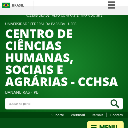
BRASIL
Simplifique!
ACESSIBILIDADE
ALTO CONTRASTE
MAPA DO SITE
Comunica BR
UNIVERSIDADE FEDERAL DA PARAÍBA - UFPB
CENTRO DE
Participe
CIÊNCIAS
Acesso à informação
HUMANAS,
Legislação
Canais
SOCIAIS E
AGRÁRIAS - CCHSA
BANANEIRAS - PB
Buscar no portal
Bus
Suporte
Webmail
Ramais
Contato