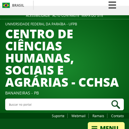
BRASIL
Simplifique!
ACESSIBILIDADE
ALTO CONTRASTE
MAPA DO SITE
Comunica BR
UNIVERSIDADE FEDERAL DA PARAÍBA - UFPB
CENTRO DE
Participe
CIÊNCIAS
Acesso à informação
HUMANAS,
Legislação
Canais
SOCIAIS E
AGRÁRIAS - CCHSA
BANANEIRAS - PB
Buscar no portal
Bus
Suporte
Webmail
Ramais
Contato